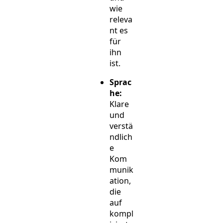
wie
releva
nt es
für
ihn
ist.
Sprac
he:
Klare
und
verstä
ndlich
e
Kom
munik
ation,
die
auf
kompl