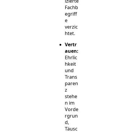
izierte
Fachb
egriff
e
verzic
htet.
Vertr
auen:
Ehrlic
hkeit
und
Trans
paren
z
stehe
n im
Vorde
rgrun
d,
Täusc