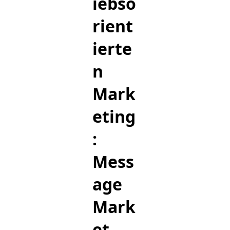
iebso
rient
ierte
n
Mark
eting
:
Mess
age
Mark
et