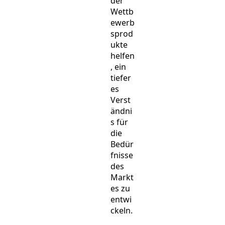
der
Wettb
ewerb
sprod
ukte
helfen
, ein
tiefer
es
Verst
ändni
s für
die
Bedür
fnisse
des
Markt
es zu
entwi
ckeln.