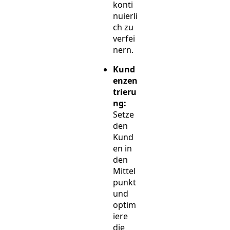
konti
nuierli
ch zu
verfei
nern.
Kund
enzen
trieru
ng:
Setze
den
Kund
en in
den
Mittel
punkt
und
optim
iere
die