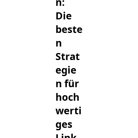
n:
Die
beste
n
Strat
egie
n für
hoch
werti
ges
Link